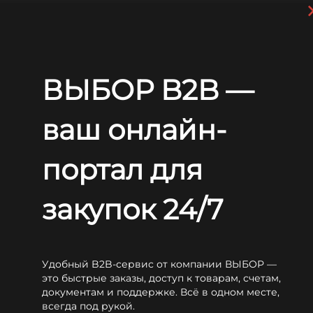
Перейти к основному содержанию
+7 (812) 703-80-17
С 9:00 до
18:00 МСК
EN
RU
ВЫБОР B2B —
Главная
Блог
Новости
Международная выставка СleanExpo Moscow | PULIRE 2021
Международная выставка
ваш онлайн-
СleanExpo Moscow | PULIRE
портал для
2021
закупок 24/7
Удобный B2B-сервис от компании ВЫБОР —
это быстрые заказы, доступ к товарам, счетам,
Смотреть специальное предложение
документам и поддержке. Всё в одном месте,
всегда под рукой.