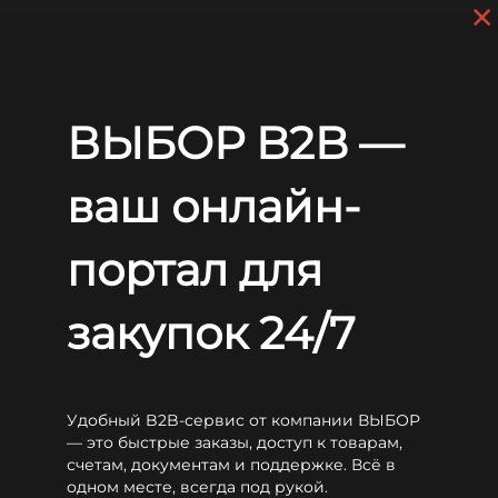
×
Перейти к основному содержанию
+7 (812) 703-80-17
С 9:00 до
18:00 МСК
EN
RU
Главная
Аккумуляторы
WBR
MSJ
WBR MSJ100A
ВЫБОР B2B —
WBR MSJ100A
ваш онлайн-
портал для
закупок 24/7
Удобный B2B-сервис от компании ВЫБОР
— это быстрые заказы, доступ к товарам,
счетам, документам и поддержке. Всё в
одном месте, всегда под рукой.