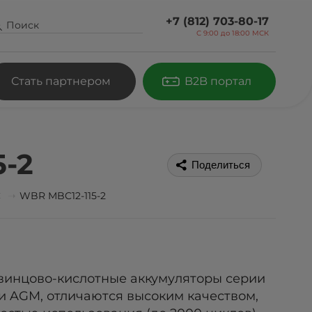
+7 (812) 703-80-17
С 9:00 до
18:00 МСК
Стать партнером
B2B портал
-2
Поделиться
С
WBR MBC12-115-2
винцово-кислотные аккумуляторы серии
и AGM, отличаются высоким качеством,