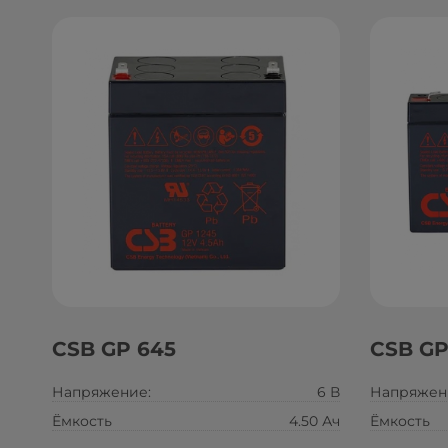
CSB GP 645
CSB GP
Напряжение:
6 В
Напряжен
Ёмкость
4.50 Ач
Ёмкость