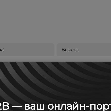
на
Высота
215
B — ваш онлайн-пор