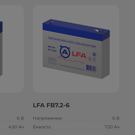
LFA FB7.2-6
6 В
Напряжение:
6 В
4.50 Ач
Ёмкость
7.20 Ач