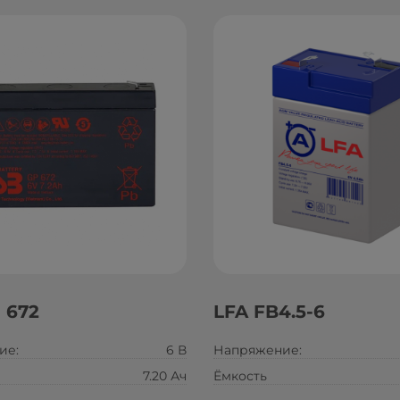
 672
LFA FB4.5-6
ие:
6 В
Напряжение:
7.20 Ач
Ёмкость