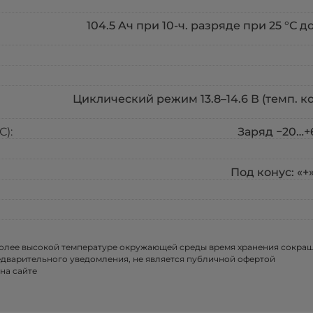
104.5 Aч при 10-ч. разряде при 25 °С до
Циклический режим 13.8–14.6 В (темп. ко
):
Заряд −20…+6
Под конус: «+
более высокой температуре окружающей среды время хранения сокра
едварительного уведомления, не является публичной офертой
на сайте