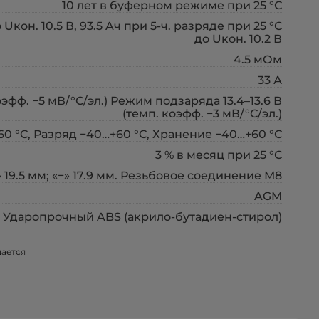
10 лет в буферном режиме при 25 °С
 Uкон. 10.5 В, 93.5 Aч при 5-ч. разряде при 25 °С
до Uкон. 10.2 В
4.5 мОм
33 А
эфф. −5 мВ/°С/эл.) Режим подзаряда 13.4–13.6 В
(темп. коэфф. −3 мВ/°С/эл.)
0 °С, Разряд −40…+60 °С, Хранение −40…+60 °С
3 % в месяц при 25 °С
» 19.5 мм; «−» 17.9 мм. Резьбовое соединение М8
AGM
Ударопрочный ABS (акрило-бутадиен-стирол)
щается