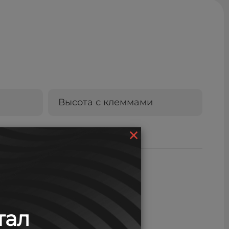
Высота с клеммами
×
239
тал