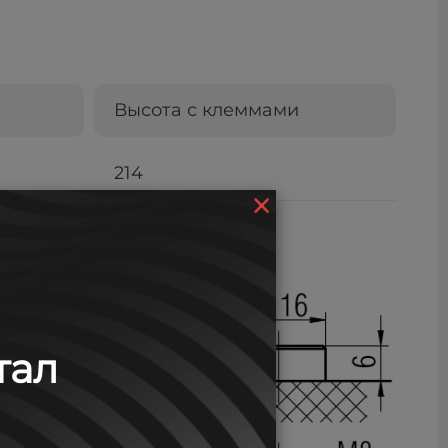
Высота с клеммами
214
×
тал