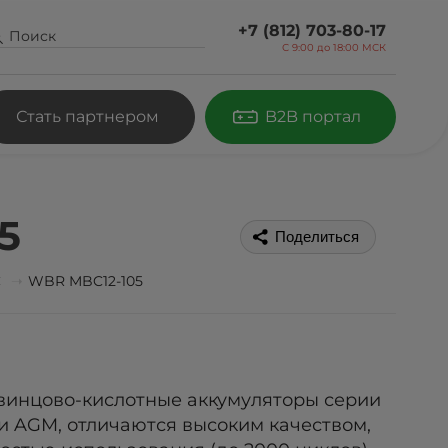
+7 (812) 703-80-17
С 9:00 до
18:00 МСК
Стать партнером
B2B портал
5
Поделиться
С
WBR MBC12-105
винцово-кислотные аккумуляторы серии
и AGM, отличаются высоким качеством,