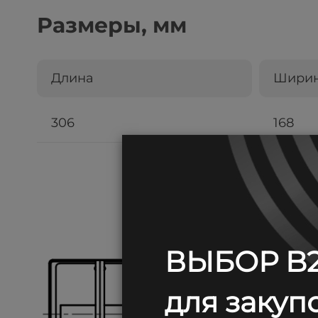
Размеры, мм
Длина
Шири
306
168
ВЫБОР B2
для закупо