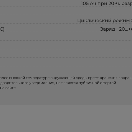
105 Aч при 20-ч. раз
Циклический режим 2.
):
Заряд −20…+6
более высокой температуре окружающей среды время хранения сокра
едварительного уведомления, не является публичной офертой
на сайте