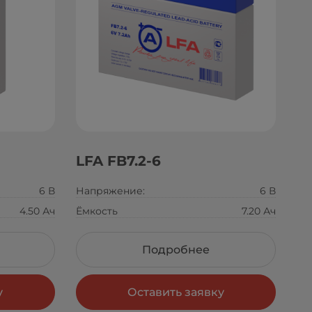
LFA FB7.2-6
6 В
Напряжение:
6 В
4.50 Ач
Ёмкость
7.20 Ач
Подробнее
у
Оставить заявку