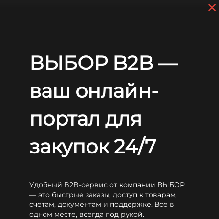
×
Перейти к основному содержанию
+7 (812) 703-80-17
С 9:00 до
18:00 МСК
EN
RU
Главная
Аккумуляторы
WBR
HRL
WBR HRL12480W
ВЫБОР B2B —
WBR HRL12480W
ваш онлайн-
портал для
закупок 24/7
Удобный B2B-сервис от компании ВЫБОР
— это быстрые заказы, доступ к товарам,
счетам, документам и поддержке. Всё в
одном месте, всегда под рукой.