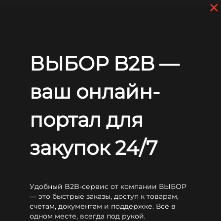
×
Перейти к основному содержанию
+7 (812) 703-80-17
С 9:00 до
18:00 МСК
EN
RU
Главная
Аккумуляторы
WBR
HRL
WBR HRL12350W
ВЫБОР B2B —
WBR HRL12350W
ваш онлайн-
портал для
закупок 24/7
Удобный B2B-сервис от компании ВЫБОР
— это быстрые заказы, доступ к товарам,
счетам, документам и поддержке. Всё в
одном месте, всегда под рукой.