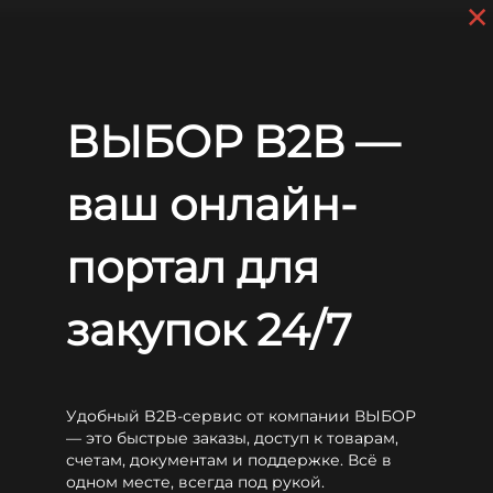
×
Перейти к основному содержанию
+7 (812) 703-80-17
С 9:00 до
18:00 МСК
EN
RU
Главная
Аккумуляторы
WBR
HRL
WBR HRL12330W
ВЫБОР B2B —
WBR HRL12330W
ваш онлайн-
портал для
закупок 24/7
Удобный B2B-сервис от компании ВЫБОР
— это быстрые заказы, доступ к товарам,
счетам, документам и поддержке. Всё в
одном месте, всегда под рукой.