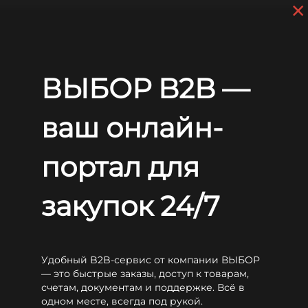
×
Перейти к основному содержанию
+7 (812) 703-80-17
С 9:00 до
18:00 МСК
EN
RU
Главная
Аккумуляторы
WBR
HRL FT
WBR HRL12350WFT
ВЫБОР B2B —
WBR HRL12350WFT
ваш онлайн-
портал для
закупок 24/7
Удобный B2B-сервис от компании ВЫБОР
— это быстрые заказы, доступ к товарам,
счетам, документам и поддержке. Всё в
одном месте, всегда под рукой.