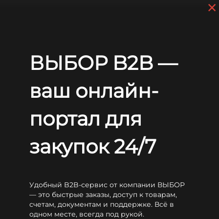
×
Перейти к основному содержанию
+7 (812) 703-80-17
С 9:00 до
18:00 МСК
EN
RU
Главная
Аккумуляторы
WBR
HR
WBR HR12245W
ВЫБОР B2B —
WBR HR12245W
ваш онлайн-
портал для
закупок 24/7
Удобный B2B-сервис от компании ВЫБОР
— это быстрые заказы, доступ к товарам,
счетам, документам и поддержке. Всё в
одном месте, всегда под рукой.