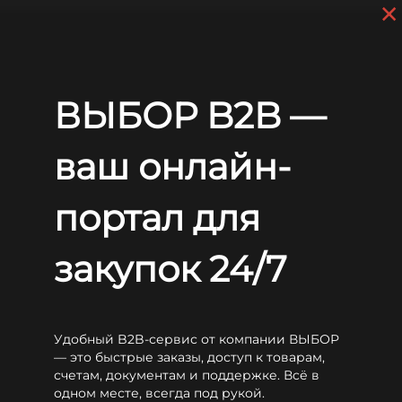
×
Перейти к основному содержанию
+7 (812) 703-80-17
С 9:00 до
18:00 МСК
EN
RU
Главная
Аккумуляторы
WBR
GPL
WBR GPL12170
ВЫБОР B2B —
WBR GPL12170
ваш онлайн-
портал для
закупок 24/7
Удобный B2B-сервис от компании ВЫБОР
— это быстрые заказы, доступ к товарам,
счетам, документам и поддержке. Всё в
одном месте, всегда под рукой.