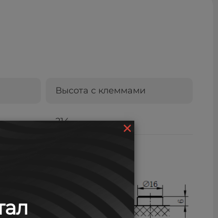
Высота с клеммами
×
214
тал