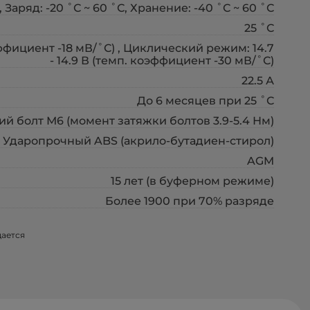
, Заряд: -20 ˚С ~ 60 ˚С, Хранение: -40 ˚С ~ 60 ˚С
25 ˚С
эффициент -18 мВ/˚С) , Циклический режим: 14.7
- 14.9 В (темп. коэффициент -30 мВ/˚С)
22.5 А
До 6 месяцев при 25 ˚С
й болт М6 (момент затяжки болтов 3.9-5.4 Нм)
Ударопрочный ABS (акрило-бутадиен-стирол)
AGM
15 лет (в буферном режиме)
Более 1900 при 70% разряде
щается