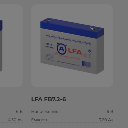
LFA FB7.2-6
6 В
Напряжение:
6 В
4.50 Ач
Ёмкость
7.20 Ач