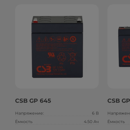
CSB GP 645
CSB GP
Напряжение:
6 В
Напряжен
Ёмкость
4.50 Ач
Ёмкость