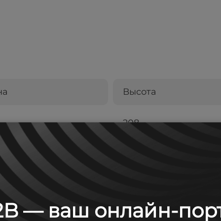
на
Высота
208
B — ваш онлайн-пор