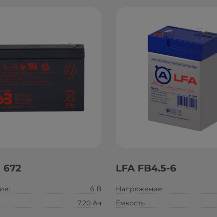
 672
LFA FB4.5-6
ие:
6 В
Напряжение:
7.20 Ач
Ёмкость