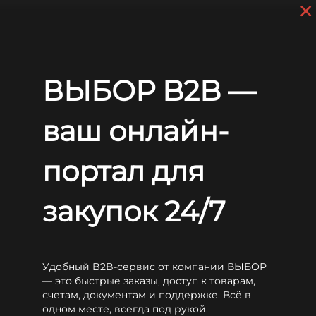
×
Перейти к основному содержанию
+7 (812) 703-80-17
С 9:00 до
18:00 МСК
EN
RU
Главная
Аккумуляторы
WBR
EVX C
WBR EVX6-400C
ВЫБОР B2B —
WBR EVX6-400C
ваш онлайн-
портал для
закупок 24/7
Удобный B2B-сервис от компании ВЫБОР
— это быстрые заказы, доступ к товарам,
счетам, документам и поддержке. Всё в
одном месте, всегда под рукой.