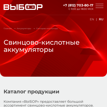
Перейти к основному содержанию
+7 (812) 703-80-17
С 9:00 до
18:00 МСК
EN
RU
Главная
Аккумуляторы
Свинцово-кислотные
Свинцово-кислотные
аккумуляторы
Каталог продукции
Компания «ВЫБОР» предоставляет большой
ассортимент свинцово-кислотные аккумуляторов.