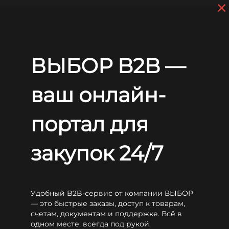
×
Перейти к основному содержанию
+7 (812) 703-80-17
С 9:00 до
18:00 МСК
EN
RU
Главная
Аккумуляторы
Sunlight
RES OPzV
Sunlight 6V 6 RES OPzV 380
ВЫБОР B2B —
Sunlight 6V 6 RES OPzV 380
ваш онлайн-
портал для
закупок 24/7
Удобный B2B-сервис от компании ВЫБОР
— это быстрые заказы, доступ к товарам,
счетам, документам и поддержке. Всё в
одном месте, всегда под рукой.