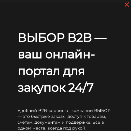
×
Перейти к основному содержанию
+7 (812) 703-80-17
С 9:00 до
18:00 МСК
EN
RU
Главная
Аккумуляторы
Sunlight
RES OPzS
Sunlight 2V 3 RES OPzS 260
ВЫБОР B2B —
Sunlight 2V 3 RES OPzS 260
ваш онлайн-
портал для
закупок 24/7
Удобный B2B-сервис от компании ВЫБОР
— это быстрые заказы, доступ к товарам,
счетам, документам и поддержке. Всё в
одном месте, всегда под рукой.