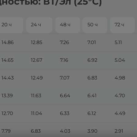
остью: ВТ/Эл (25°С)
20 ч
24 ч
48 ч
50 ч
72 ч
14.86
12.85
7.26
7.01
5.11
14.65
12.67
7.16
6.92
5.04
14.43
12.49
7.07
6.83
4.98
13.39
11.63
6.64
6.41
4.70
12.70
11.04
6.33
6.12
4.49
7.79
6.83
4.03
3.90
2.91