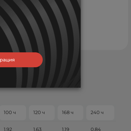
трация
100 ч
120 ч
168 ч
240 ч
1.92
1.63
1.19
0.84