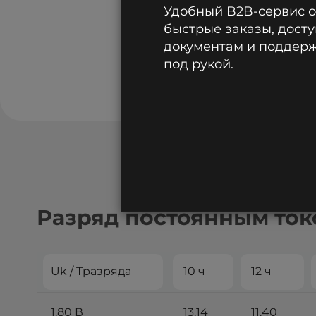
Удобный B2B-сервис 
быстрые заказы, досту
документам и поддержк
под рукой.
Разряд постоянным токо
Uk / Tразряда
10 ч
12 ч
1.80 В
13.14
11.40