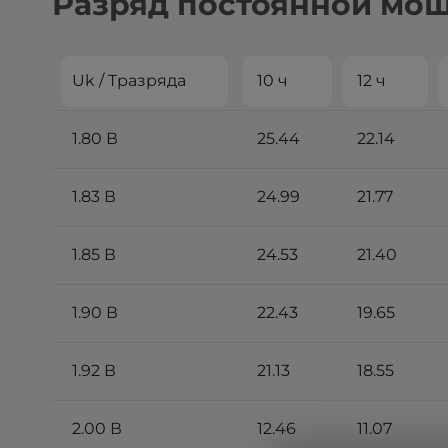
Разряд постоянной мощн
Uk / Tразряда
10 ч
12 ч
1.80 В
25.44
22.14
1.83 В
24.99
21.77
1.85 В
24.53
21.40
1.90 В
22.43
19.65
1.92 В
21.13
18.55
2.00 В
12.46
11.07