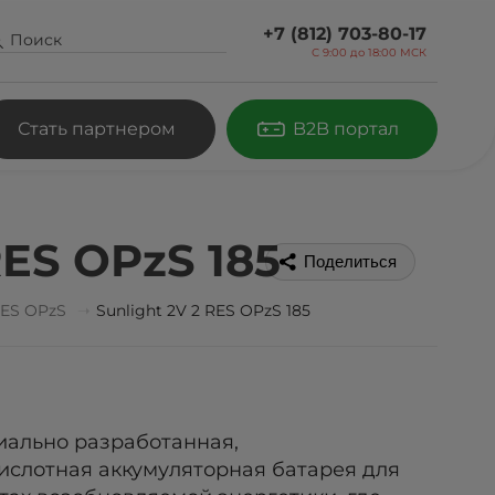
+7 (812) 703-80-17
С 9:00 до
18:00 МСК
Стать партнером
B2B портал
RES OPzS 185
Поделиться
ES OPzS
Sunlight 2V 2 RES OPzS 185
циально разработанная,
ислотная аккумуляторная батарея для