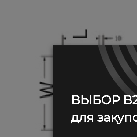
ВЫБОР B2
для закупо