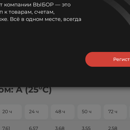
от компании ВЫБОР — это
п к товарам, счетам,
е. Всё в одном месте, всегда
Регис
м: А (25°С)
20 ч
24 ч
48 ч
50 ч
72 ч
7.61
6.57
3.68
3.55
2.58