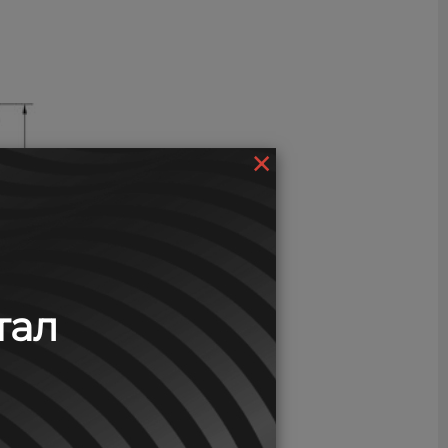
×
тал