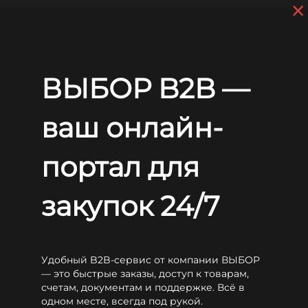
×
Перейти к основному содержанию
+7 (812) 703-80-17
С 9:00 до
18:00 МСК
EN
RU
Главная
Аккумуляторы
Sunlight
RES OPzS
Sunlight 2V 26 RES OPzS 4730
ВЫБОР B2B —
Sunlight 2V 26 RES OPzS 4730
ваш онлайн-
портал для
закупок 24/7
Удобный B2B-сервис от компании ВЫБОР
— это быстрые заказы, доступ к товарам,
счетам, документам и поддержке. Всё в
одном месте, всегда под рукой.