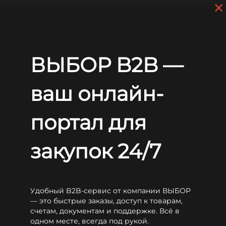
×
Перейти к основному содержанию
+7 (812) 703-80-17
С 9:00 до
18:00 МСК
EN
RU
Главная
Аккумуляторы
Sunlight
OPzV
Sunlight 6V 5 OPzV 250
ВЫБОР B2B —
Sunlight 6V 5 OPzV 250
ваш онлайн-
портал для
закупок 24/7
Удобный B2B-сервис от компании ВЫБОР
— это быстрые заказы, доступ к товарам,
счетам, документам и поддержке. Всё в
одном месте, всегда под рукой.