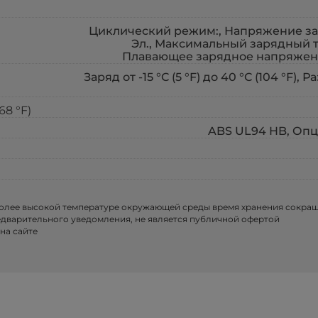
Циклический режим:, Напряжение заря
Эл., Максимальный зарядный т
Плавающее зарядное напряжение 
Заряд от -15 °С (5 °F) до 40 °С (104 °F), Р
68 °F)
ABS UL94 HB, Опц
более высокой температуре окружающей среды время хранения сокра
едварительного уведомления, не является публичной офертой
на сайте