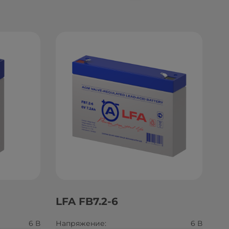
LFA FB7.2-6
6 В
Напряжение:
6 В