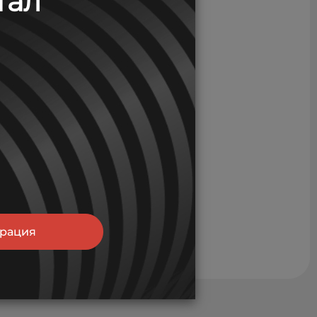
тал
трация