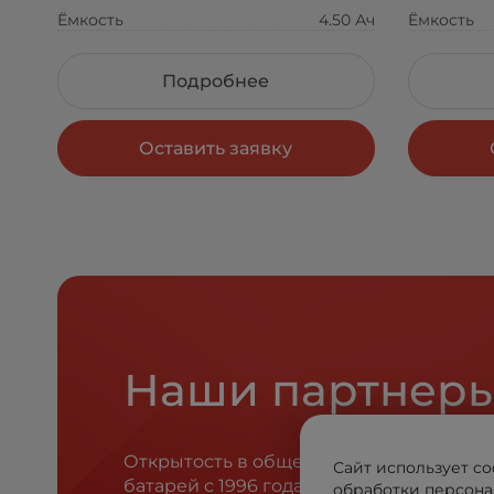
Ёмкость
4.50 Ач
Ёмкость
Подробнее
Оставить заявку
Наши партнер
Открытость в общении, честность в с
Сайт использует co
батарей с 1996 года.
обработки персона