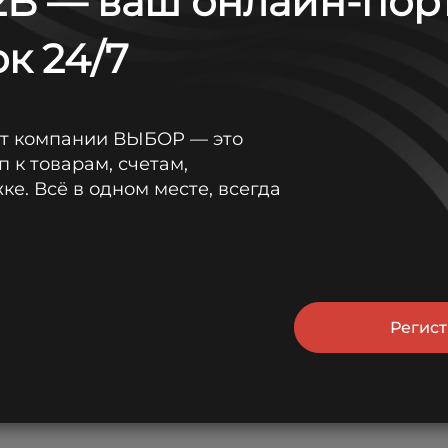
B — ваш онлайн-пор
к 24/7
от компании ВЫБОР — это
п к товарам, счетам,
е. Всё в одном месте, всегда
Регис