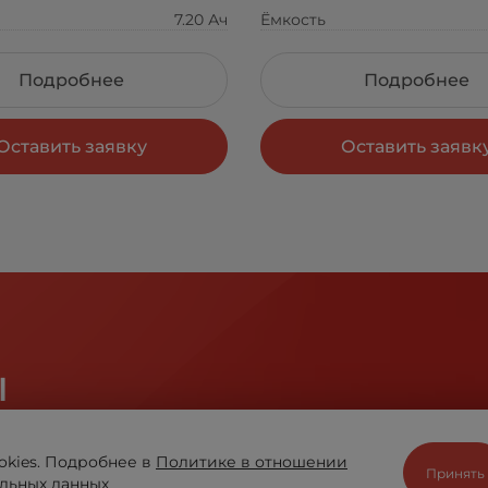
7.20 Ач
Ёмкость
Подробнее
Подробнее
Оставить заявку
Оставить заявк
ы
отрудничестве помогают компании «ВЫБОР» оставать
okies. Подробнее в
Политике в отношении
Принять
льных данных