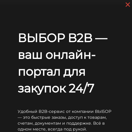
×
Перейти к основному содержанию
+7 (812) 703-80-17
С 9:00 до
18:00 МСК
EN
RU
Главная
Аккумуляторы
Long
WP
Long WP10-12SE
ВЫБОР B2B —
Long WP10-12SE
ваш онлайн-
портал для
закупок 24/7
Удобный B2B-сервис от компании ВЫБОР
— это быстрые заказы, доступ к товарам,
счетам, документам и поддержке. Всё в
одном месте, всегда под рукой.