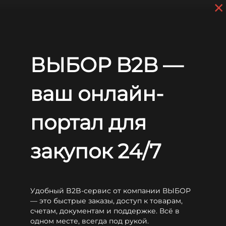
×
Перейти к основному содержанию
+7 (812) 703-80-17
С 9:00 до
18:00 МСК
EN
RU
Главная
Аккумуляторы
Long
LG
Long LGL150-12N
ВЫБОР B2B —
Long LGL150-12N
ваш онлайн-
портал для
закупок 24/7
Удобный B2B-сервис от компании ВЫБОР
— это быстрые заказы, доступ к товарам,
счетам, документам и поддержке. Всё в
одном месте, всегда под рукой.