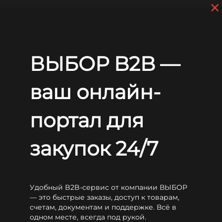
×
Перейти к основному содержанию
+7 (812) 703-80-17
С 9:00 до
18:00 МСК
EN
RU
Главная
Аккумуляторы
Long
LG
Long LG50-12
ВЫБОР B2B —
Long LG50-12
ваш онлайн-
портал для
закупок 24/7
Удобный B2B-сервис от компании ВЫБОР
— это быстрые заказы, доступ к товарам,
счетам, документам и поддержке. Всё в
одном месте, всегда под рукой.