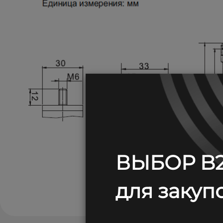
ВЫБОР B2
для закупо