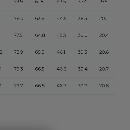
73.9
61.8
43.5
37.4
19.5
8
76.0
63.6
44.5
38.5
20.1
4
77.5
64.8
45.3
39.0
20.4
2
78.9
65.8
46.1
39.3
20.6
0
79.3
66.5
46.6
39.4
20.7
0
79.7
66.8
46.7
39.7
20.8