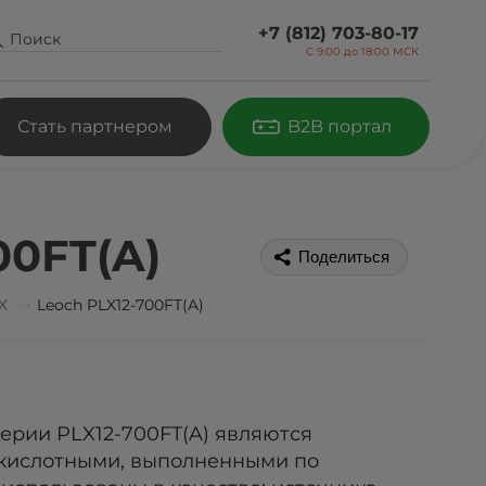
+7 (812) 703-80-17
С 9:00 до
18:00 МСК
Стать партнером
B2B портал
00FT(A)
Поделиться
X
Leoch PLX12-700FT(A)
ерии PLX12-700FT(A) являются
кислотными, выполненными по