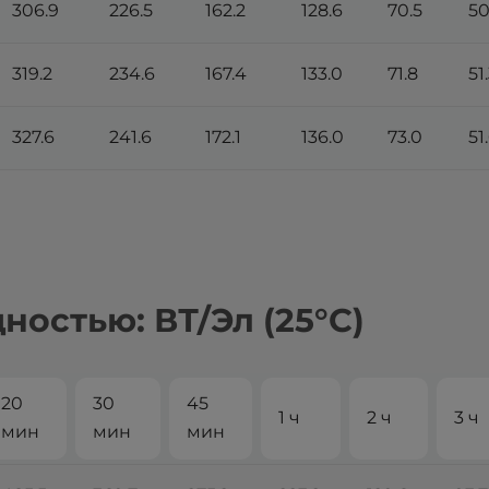
306.9
226.5
162.2
128.6
70.5
50
319.2
234.6
167.4
133.0
71.8
51
327.6
241.6
172.1
136.0
73.0
51
остью: ВТ/Эл (25°С)
20
30
45
1 ч
2 ч
3 ч
мин
мин
мин