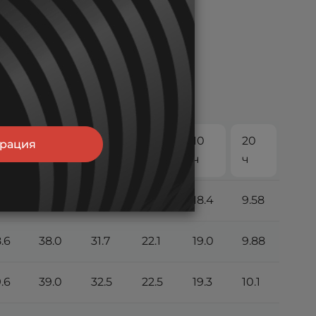
10
20
трация
ч
4 ч
5 ч
8 ч
ч
ч
.8
36.8
30.7
21.4
18.4
9.58
.6
38.0
31.7
22.1
19.0
9.88
.6
39.0
32.5
22.5
19.3
10.1