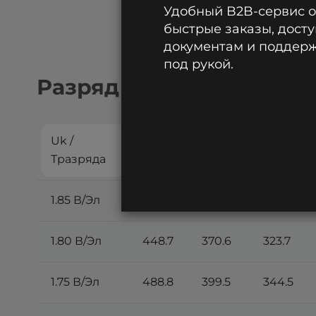
Удобный B2B-сервис 
быстрые заказы, досту
документам и поддержк
под рукой.
Разряд постоянным токо
Uk /
5
10
15
Tразряда
мин
мин
мин
1.85 В/Эл
390.6
331.5
290.2
1.80 В/Эл
448.7
370.6
323.7
1.75 В/Эл
488.8
399.5
344.5