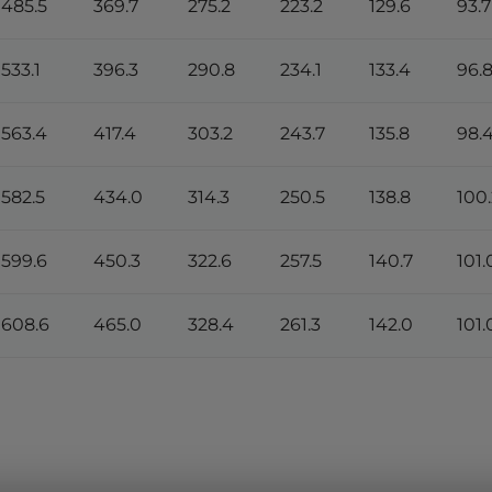
485.5
369.7
275.2
223.2
129.6
93.7
533.1
396.3
290.8
234.1
133.4
96.
563.4
417.4
303.2
243.7
135.8
98.
582.5
434.0
314.3
250.5
138.8
100.
599.6
450.3
322.6
257.5
140.7
101.
608.6
465.0
328.4
261.3
142.0
101.