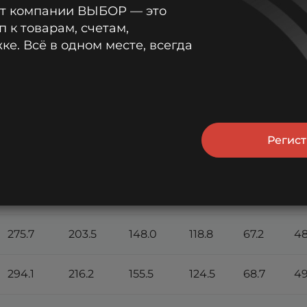
от компании ВЫБОР — это
п к товарам, счетам,
е. Всё в одном месте, всегда
м: А (25°С)
20
30
45
Регис
1 ч
2 ч
3 
мин
мин
мин
249.5
188.7
139.1
112.5
64.9
46
275.7
203.5
148.0
118.8
67.2
48
294.1
216.2
155.5
124.5
68.7
49