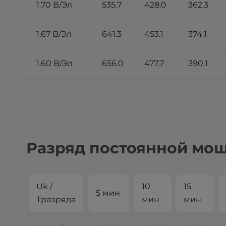
1.70 В/Эл
535.7
428.0
362.3
1.67 В/Эл
641.3
453.1
374.1
1.60 В/Эл
656.0
477.7
390.1
Разряд постоянной мощн
Uk /
10
15
5 мин
Tразряда
мин
мин