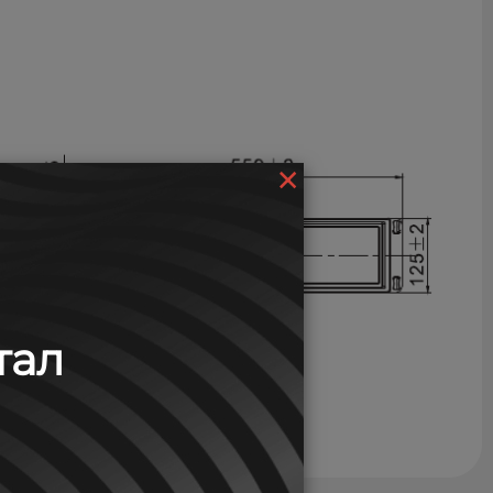
×
тал