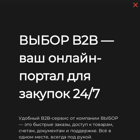
×
Перейти к основному содержанию
+7 (812) 703-80-17
С 9:00 до
18:00 МСК
EN
RU
Главная
Аккумуляторы
LEOCH
OPzS
Leoch 5 OPzS350
ВЫБОР B2B —
Leoch 5 OPzS350
ваш онлайн-
портал для
закупок 24/7
Удобный B2B-сервис от компании ВЫБОР
— это быстрые заказы, доступ к товарам,
счетам, документам и поддержке. Всё в
одном месте, всегда под рукой.