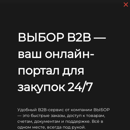
×
Перейти к основному содержанию
+7 (812) 703-80-17
С 9:00 до
18:00 МСК
EN
RU
Главная
Аккумуляторы
LEOCH
OPzS
Leoch 5 OPzS250
ВЫБОР B2B —
Leoch 5 OPzS250
ваш онлайн-
портал для
закупок 24/7
Удобный B2B-сервис от компании ВЫБОР
— это быстрые заказы, доступ к товарам,
счетам, документам и поддержке. Всё в
одном месте, всегда под рукой.