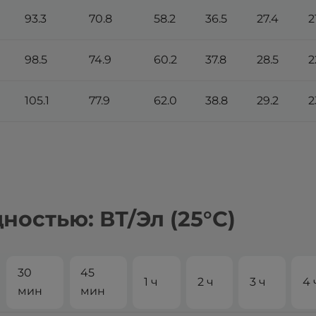
93.3
70.8
58.2
36.5
27.4
2
98.5
74.9
60.2
37.8
28.5
2
105.1
77.9
62.0
38.8
29.2
2
остью: ВТ/Эл (25°С)
30
45
1 ч
2 ч
3 ч
4 
мин
мин