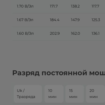
1.70 В/Эл
171.7
138.2
117.7
1.67 В/Эл
184.4
147.9
125.3
1.60 В/Эл
202.9
162.0
136.1
Разряд постоянной мощн
Uk /
10
15
20
Tразряда
мин
мин
мин