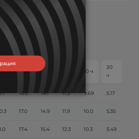
трация
20
 ч
5 ч
6 ч
8 ч
10 ч
ч
9.1
16.0
14.1
11.3
9.69
5.17
0.3
17.0
14.9
11.9
10.0
5.35
1.0
17.4
15.4
12.3
10.3
5.49