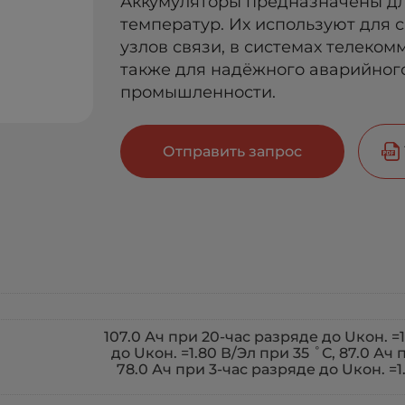
Аккумуляторы предназначены дл
температур. Их используют для
узлов связи, в системах телеко
также для надёжного аварийног
промышленности.
Отправить запрос
107.0 Ач при 20-час разряде до Uкон. =1
до Uкон. =1.80 В/Эл при 35 ˚С, 87.0 Ач 
78.0 Ач при 3-час разряде до Uкон. =1