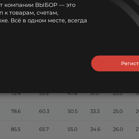
от компании ВЫБОР — это
п к товарам, счетам,
е. Всё в одном месте, всегда
м: А (25°С)
Регис
30
45
1 ч
2 ч
3 ч
4
мин
мин
72.4
55.9
47.8
31.0
23.3
1
78.6
60.3
50.5
33.3
25.0
2
85.5
65.7
55.0
34.6
26.0
2