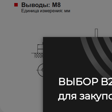
ВЫБОР B2
для закупо