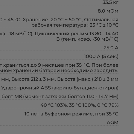
33.5 кг
8.0 мОм
°C ~ 45 °C, Хранение -20 °C ~ 50 °C, Оптимальная
рабочая температура : 25 °С ± 10 °С
эф. -18 мВ/˚С), Циклический режим 13.80 - 14.40
В (темп. коэф. -30 мВ/˚С)
25.0 A
1000 А (5 сек.)
 храниться до 9 месяцев при 35 ˚С. При более
ьном хранении батареи необходимо зарядить.
мм, Высота 212 ± 3 мм, Высота (макс.) 218 ± 3 мм
Ударопрочный ABS (акрило-бутадиен-стирол)
 болт М8 (момент затяжки болтов 11.0 - 14.7 Нм)
40 °C 103%, 35 °C 100%, 0 °C 79%
10 лет в буферном режиме, при 35 °C
AGM