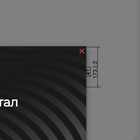
×
тал