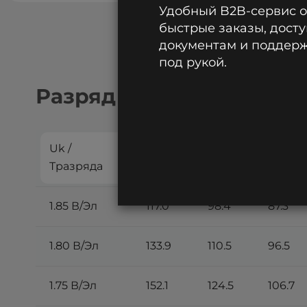
Удобный B2B-сервис 
быстрые заказы, досту
документам и поддержк
под рукой.
Разряд постоянным токо
Uk /
10
15
20
Tразряда
мин
мин
мин
1.85 В/Эл
117.0
98.4
87.3
1.80 В/Эл
133.9
110.5
96.5
1.75 В/Эл
152.1
124.5
106.7