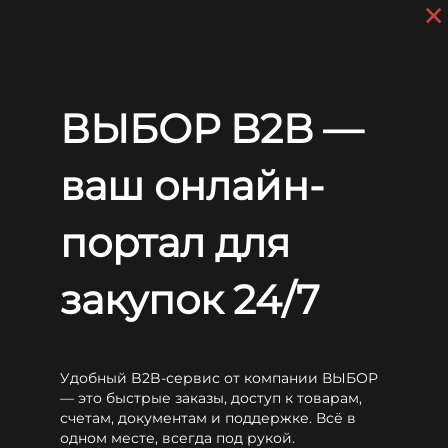
×
Перейти к основному содержанию
+7 (812) 703-80-17
С 9:00 до
18:00 МСК
EN
RU
Главная
Аккумуляторы
General Security
GSLG
General Security GSLG 250-12-А
ВЫБОР B2B —
General Security GSLG 250-12-А
ваш онлайн-
портал для
закупок 24/7
Удобный B2B-сервис от компании ВЫБОР
— это быстрые заказы, доступ к товарам,
счетам, документам и поддержке. Всё в
одном месте, всегда под рукой.