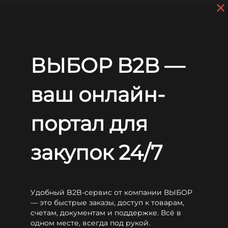
×
Перейти к основному содержанию
+7 (812) 703-80-17
С 9:00 до
18:00 МСК
EN
RU
Главная
Аккумуляторы
General Security
GSL
General Security GSL4.5-6
ВЫБОР B2B —
General Security GSL4.5-6
ваш онлайн-
портал для
закупок 24/7
Удобный B2B-сервис от компании ВЫБОР
— это быстрые заказы, доступ к товарам,
счетам, документам и поддержке. Всё в
одном месте, всегда под рукой.