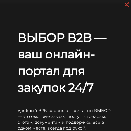
×
Перейти к основному содержанию
+7 (812) 703-80-17
С 9:00 до
18:00 МСК
EN
RU
Главная
Аккумуляторы
CSB
TPL
CSB TPL 121250AFR
ВЫБОР B2B —
CSB TPL 121250AFR
ваш онлайн-
портал для
закупок 24/7
Удобный B2B-сервис от компании ВЫБОР
— это быстрые заказы, доступ к товарам,
счетам, документам и поддержке. Всё в
одном месте, всегда под рукой.