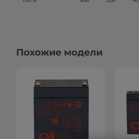
1.80 В
856
528
4
Похожие модели