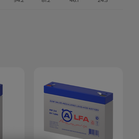
94.2
81.2
46.1
24.5