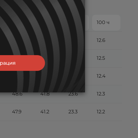
20 ч
24 ч
48 ч
100 ч
49.4
42.5
24.0
12.6
49.1
42.3
23.9
12.5
трация
49.0
42.1
23.8
12.4
48.6
41.8
23.6
12.3
47.9
41.2
23.3
12.2