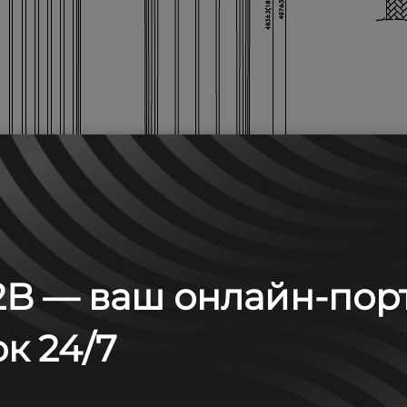
B — ваш онлайн-пор
к 24/7
м: А (25°С)