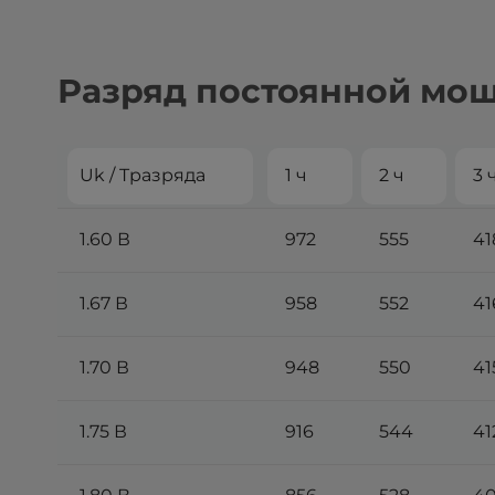
Разряд постоянной мощ
Uk / Tразряда
1 ч
2 ч
3 
1.60 В
972
555
41
1.67 В
958
552
41
1.70 В
948
550
41
1.75 В
916
544
41