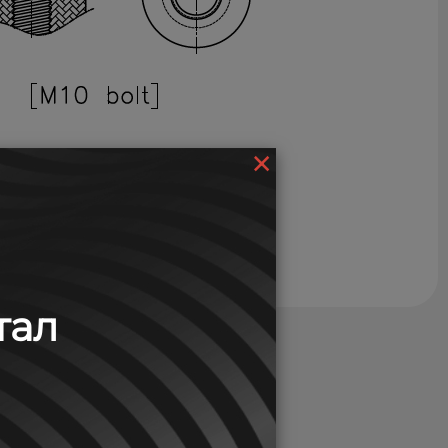
×
тал