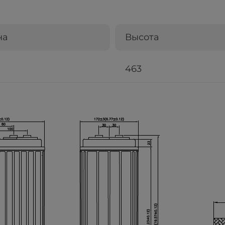
на
Высота
463