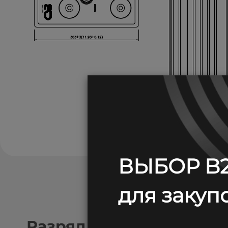
ВЫБОР B2
для закупо
Разряд постоянным токо