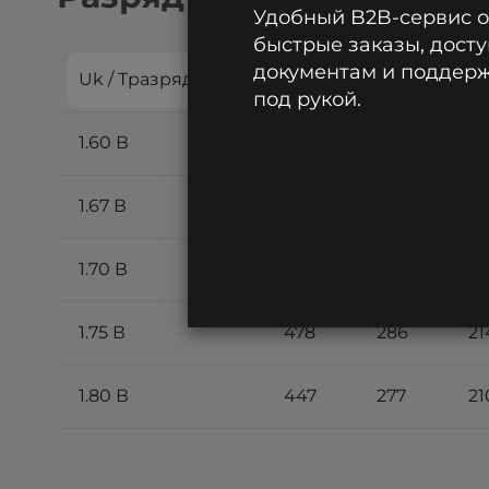
Удобный B2B-сервис 
быстрые заказы, досту
документам и поддержк
Uk / Tразряда
1 ч
2 ч
3 
под рукой.
1.60 В
508
295
21
1.67 В
501
292
21
1.70 В
495
291
21
1.75 В
478
286
21
1.80 В
447
277
21