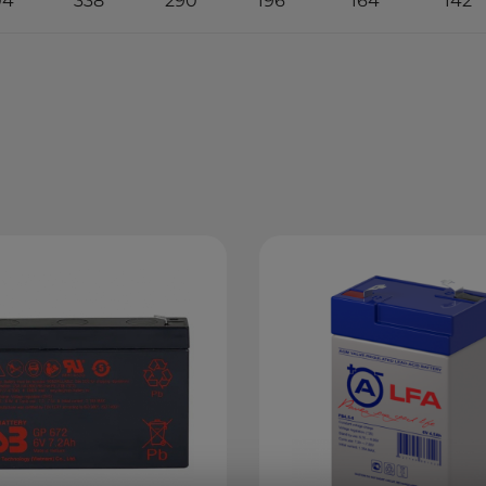
04
338
290
196
164
142