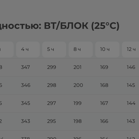
ностью: ВТ/БЛОК (25°С)
ч
4 ч
5 ч
8 ч
10 ч
12 ч
8
347
299
201
169
146
6
346
298
200
168
145
5
345
297
199
167
144
2
343
295
198
166
143